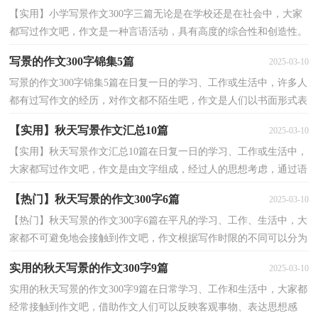
【实用】小学写景作文300字三篇无论是在学校还是在社会中，大家
都写过作文吧，作文是一种言语活动，具有高度的综合性和创造性。
作文的注意事项有许多，你确定会写吗？以下是小编整理...
写景的作文300字锦集5篇
2025-03-10
写景的作文300字锦集5篇在日复一日的学习、工作或生活中，许多人
都有过写作文的经历，对作文都不陌生吧，作文是人们以书面形式表
情达意的言语活动。你知道作文怎样才能写的好吗？以...
【实用】秋天写景作文汇总10篇
2025-03-10
【实用】秋天写景作文汇总10篇在日复一日的学习、工作或生活中，
大家都写过作文吧，作文是由文字组成，经过人的思想考虑，通过语
言组织来表达一个主题意义的文体。一篇什么样的作文...
【热门】秋天写景的作文300字6篇
2025-03-10
【热门】秋天写景的作文300字6篇在平凡的学习、工作、生活中，大
家都不可避免地会接触到作文吧，作文根据写作时限的不同可以分为
限时作文和非限时作文。那要怎么写好作文呢？下面...
实用的秋天写景的作文300字9篇
2025-03-10
实用的秋天写景的作文300字9篇在日常学习、工作和生活中，大家都
经常接触到作文吧，借助作文人们可以反映客观事物、表达思想感