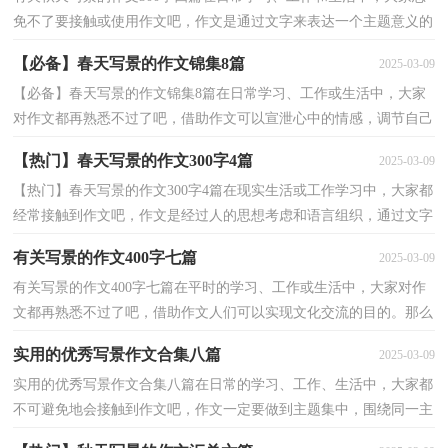
免不了要接触或使用作文吧，作文是通过文字来表达一个主题意义的
记叙方法。怎么写作文才能避免踩雷呢？以下是小编...
【必备】春天写景的作文锦集8篇
2025-03-09
【必备】春天写景的作文锦集8篇在日常学习、工作或生活中，大家
对作文都再熟悉不过了吧，借助作文可以宣泄心中的情感，调节自己
的心情。作文的注意事项有许多，你确定会写吗？以下是...
【热门】春天写景的作文300字4篇
2025-03-09
【热门】春天写景的作文300字4篇在现实生活或工作学习中，大家都
经常接触到作文吧，作文是经过人的思想考虑和语言组织，通过文字
来表达一个主题意义的记叙方法。你知道作文怎样才...
有关写景的作文400字七篇
2025-03-09
有关写景的作文400字七篇在平时的学习、工作或生活中，大家对作
文都再熟悉不过了吧，借助作文人们可以实现文化交流的目的。那么
你知道一篇好的作文该怎么写吗？以下是小编为大家...
实用的优秀写景作文合集八篇
2025-03-09
实用的优秀写景作文合集八篇在日常的学习、工作、生活中，大家都
不可避免地会接触到作文吧，作文一定要做到主题集中，围绕同一主
题作深入阐述，切忌东拉西扯，主题涣散甚至无主题。你...