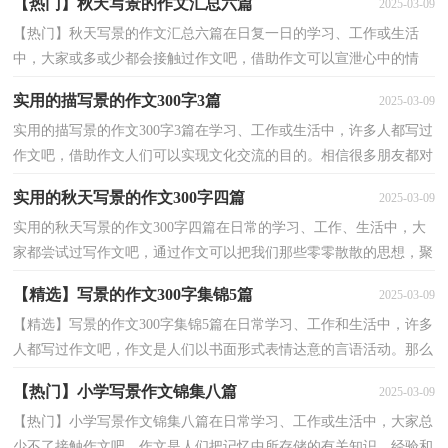
【热门】秋天写景的作文汇总六篇
2025-03-09
【热门】秋天写景的作文汇总六篇在日复一日的学习、工作或生活
中，大家或多或少都会接触过作文吧，借助作文可以宣泄心中的情
感，调节自己的心情。你知道作文怎样写才规范吗？下面是...
实用的描写景的作文300字3篇
2025-03-09
实用的描写景的作文300字3篇在学习、工作或生活中，许多人都写过
作文吧，借助作文人们可以实现文化交流的目的。相信很多朋友都对
写作文感到非常苦恼吧，下面是小编为大家整理的描...
实用的秋天写景的作文300字四篇
2025-03-09
实用的秋天写景的作文300字四篇在日常的学习、工作、生活中，大
家都尝试过写作文吧，通过作文可以把我们那些零零散散的思想，聚
集在一块。作文的注意事项有许多，你确定会写吗？下面...
【精选】写景的作文300字集锦5篇
2025-03-09
【精选】写景的作文300字集锦5篇在日常学习、工作和生活中，许多
人都写过作文吧，作文是人们以书面形式表情达意的言语活动。那么
问题来了，到底应如何写一篇优秀的作文呢？以下是小...
【热门】小学写景作文锦集八篇
2025-03-09
【热门】小学写景作文锦集八篇在日常学习、工作或生活中，大家总
少不了接触作文吧，作文是人们把记忆中所存储的有关知识、经验和