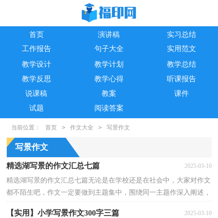
首页
演讲稿
实习总结
工作报告
句子大全
实用范文
教学设计
教学计划
教学总结
教学反思
教学心得
听课报告
说课稿
教案
课件
试题
阅读答案
当前位置：
首页
>
作文大全
>
写景作文
写景作文
精选湖写景的作文汇总七篇
2025-03-10
精选湖写景的作文汇总七篇无论是在学校还是在社会中，大家对作文
都不陌生吧，作文一定要做到主题集中，围绕同一主题作深入阐述，
切忌东拉西扯，主题涣散甚至无主题。那么一般作文是怎...
【实用】小学写景作文300字三篇
2025-03-10