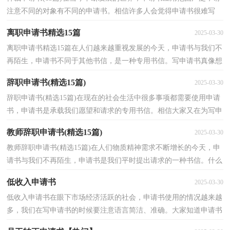
注意不同的对象有不同的申请书。相信许多人会觉得申请书很难写
吧，以下是小编为大家整理的仲裁申请书，仅供参考，欢迎...
离职申请书精选15篇
2025-03-30
离职申请书精选15篇在人们越来越重视发展的今天，申请书与我们不
再陌生，申请书不同于其他书信，是一种专用书信。写申请书真像想
象中那么难吗？下面是小编为大家整理的离职申请书，欢...
辞职申请书(精选15篇)
2025-03-30
辞职申请书(精选15篇)在现在的社会生活中很多事项都需要使用申请
书，申请书是承载我们愿望和请求的专用书信。相信大家又在为写申
请书犯愁了吧！以下是小编收集整理的辞职申请书...
教师辞职申请书(精选15篇)
2025-03-30
教师辞职申请书(精选15篇)在人们物质精神需求不断增长的今天，申
请书与我们不再陌生，申请书是我们平时提出请求的一种书信。什么
样的申请书才是合理的呢？以下是小编整理的教师辞...
低收入申请书
2025-03-30
低收入申请书在眼下市场经济活跃的社会，申请书使用的情况越来越
多，我们在写申请书的时候要注意语言简洁、准确。大家知道申请书
的格式吗？下面是小编精心整理的低收入申请书，欢迎...