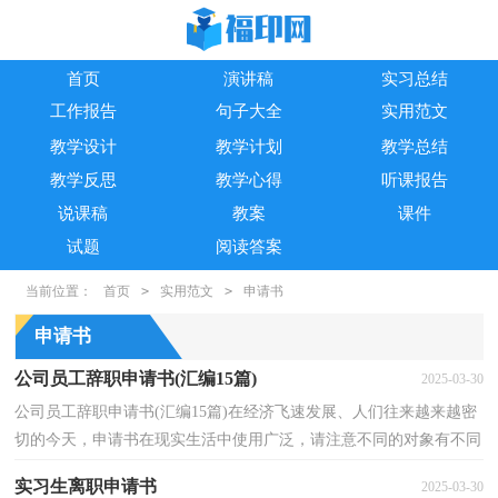
首页
演讲稿
实习总结
工作报告
句子大全
实用范文
教学设计
教学计划
教学总结
教学反思
教学心得
听课报告
说课稿
教案
课件
试题
阅读答案
当前位置：
首页
>
实用范文
>
申请书
申请书
公司员工辞职申请书(汇编15篇)
2025-03-30
公司员工辞职申请书(汇编15篇)在经济飞速发展、人们往来越来越密
切的今天，申请书在现实生活中使用广泛，请注意不同的对象有不同
的申请书。来参考自己需要的申请书吧！下面是小编...
实习生离职申请书
2025-03-30