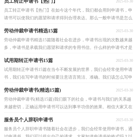
员工转正申请书【热门】
2025-03-30
员工转正申请书【热门】在如今这个年代，我们都会用到申请书，申
请书可以使我们的愿望和请求得到合理表达。那么一般申请书是怎么
写的呢？以下是小编收集整理的员工转正申请书，欢迎...
劳动仲裁申请书精选15篇
2025-03-30
劳动仲裁申请书精选15篇随着社会在进步，申请书出现的次数越来越
多，申请书是承载我们愿望和请求的专用书信。什么样的申请书才是
合理的呢？以下是小编精心整理的劳动仲裁申请书，供...
试用期转正申请书15篇
2025-03-30
试用期转正申请书15篇在当今不断发展的世界，我们会经常使用申请
书，我们在写申请书的时候要注意语言简洁、准确。我们该怎么写申
请书呢？以下是小编帮大家整理的试用期转正申请书...
劳动仲裁申请书(精选15篇)
2025-03-30
劳动仲裁申请书(精选15篇)我们眼下的社会，申请书与我们的关系越
来越密切，正确运用申请书可以达到事半功倍的效果。相信大家又在
为写申请书犯愁了吧！以下是小编为大家整理的劳动...
服务员个人辞职申请书
2025-03-30
服务员个人辞职申请书随着社会在进步，我们会经常使用申请书，通
过申请书，我们可以提出自己的请求。大家知道申请书的格式吗？以