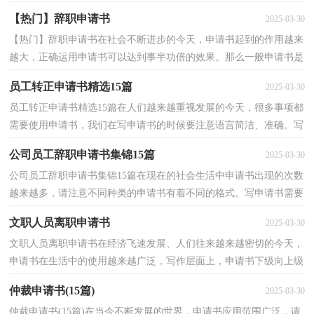
请书吧！下面是小编收集整理的关于个人转正申请书...
【热门】辞职申请书
2025-03-30
【热门】辞职申请书在社会不断进步的今天，申请书起到的作用越来
越大，正确运用申请书可以达到事半功倍的效果。那么一般申请书是
怎么写的呢？以下是小编帮大家整理的辞职申请书，仅...
员工转正申请书精选15篇
2025-03-30
员工转正申请书精选15篇在人们越来越重视发展的今天，很多事项都
需要使用申请书，我们在写申请书的时候要注意语言简洁、准确。写
申请书时理由总是不够充分？以下是小编整理的员工...
公司员工辞职申请书集锦15篇
2025-03-30
公司员工辞职申请书集锦15篇在现在的社会生活中申请书出现的次数
越来越多，请注意不同种类的申请书有着不同的格式。写申请书需要
注意哪些问题呢？以下是小编帮大家整理的公司员...
文职人员离职申请书
2025-03-30
文职人员离职申请书在经济飞速发展、人们往来越来越密切的今天，
申请书在生活中的使用越来越广泛，写作层面上，申请书下级向上级
的行文方式。那么一般申请书是怎么写的呢？下面是小...
仲裁申请书(15篇)
2025-03-30
仲裁申请书(15篇)在当今不断发展的世界，申请书应用范围广泛，请