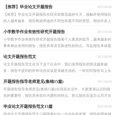
么写才合适呢？下面是小编收集整理的数学课题开题报...
【推荐】毕业论文开题报告
2025-04-04
【推荐】毕业论文开题报告在经济发展迅速的今天，接触并使用报告
的人越来越多，报告根据用途的不同也有着不同的类型。相信许多人
会觉得报告很难写吧，以下是小编为大家整理的毕业...
小学数学作业有效性研究开题报告
2025-04-04
小学数学作业有效性研究开题报告随着个人素质的提升，越来越多的
事务都会使用到报告，报告具有语言陈述性的特点。写起报告来就毫
无头绪？以下是小编为大家整理的小学数学作业有效...
论文开题报告范文
2025-04-04
论文开题报告范文在当下这个社会中，我们使用报告的情况越来越
多，报告中提到的所有信息应该是准确无误的。一听到写报告马上头
昏脑涨？下面是小编收集整理的论文开题报告范文，供大...
开题报告指导老师意见(集锦15篇)
2025-04-04
开题报告指导老师意见(集锦15篇)在现实生活中，大家逐渐认识到报
告的重要性，报告具有双向沟通性的特点。那么报告应该怎么写才合
适呢？下面是小编为大家整理的开题报告指导老师意...
毕业论文开题报告范文15篇
2025-04-04
毕业论文开题报告范文15篇随着社会一步步向前发展，报告的用途越