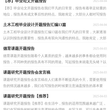
【荐】毕业论文开题报告
2025-04-04
【荐】毕业论文开题报告在我们平凡的日常里，报告有着举足轻重的
地位，报告具有成文事后性的特点。我敢肯定，大部分人都对写报告
很是头疼的，下面是小编收集整理的毕业论文开题报告...
土木工程毕业设计开题报告汇编13篇
2025-04-04
土木工程毕业设计开题报告汇编13篇在我们平凡的日常里，大家逐渐
认识到报告的重要性，报告具有双向沟通性的特点。我敢肯定，大部
分人都对写报告很是头疼的，以下是小编为大家收集的...
德育课题开题报告
2025-04-03
德育课题开题报告随着个人素质的提升，越来越多的事务都会使用到
报告，不同种类的报告具有不同的用途。写起报告来就毫无头绪？以
下是小编精心整理的德育课题开题报告，欢迎阅读，希望...
课题研究开题报告会发言稿
2025-04-03
课题研究开题报告会发言稿在人们素养不断提高的今天，需要使用报
告的情况越来越多，我们在写报告的时候要注意涵盖报告的基本要
素。一听到写报告就拖延症懒癌齐复发？下面是小编收...
课题研究开题报告【推荐】
2025-04-03
课题研究开题报告【推荐】在生活中，报告的适用范围越来越广泛，
我们在写报告的时候要注意逻辑的合理性。在写之前，可以先参考范