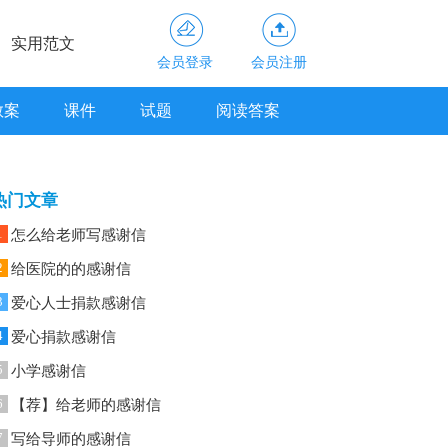
实用范文
会员登录
会员注册
教案
课件
试题
阅读答案
热门文章
1
怎么给老师写感谢信
2
给医院的的感谢信
3
爱心人士捐款感谢信
4
爱心捐款感谢信
5
小学感谢信
6
【荐】给老师的感谢信
7
写给导师的感谢信