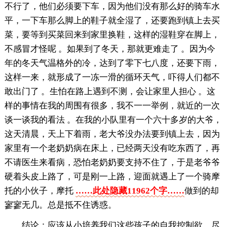
不行了，他们必须要下车，因为他们没有那么好的骑车水
平，一下车那么脚上的鞋子就全湿了，还要跑到镇上去买
菜，要等到买菜回来到家里换鞋，这样的湿鞋穿在脚上，
不感冒才怪呢 。如果到了冬天，那就更难走了 。因为今
年的冬天气温格外的冷，达到了零下七八度，还要下雨，
这样一来，就形成了一冻一滑的循环天气，吓得人们都不
敢出门了 。生怕在路上遇到不测，会让家里人担心 。这
样的事情在我的周围有很多，我不一一举例，就近的一次
谈一谈我的看法 。在我的小队里有一个六十多岁的大爷，
这天清晨，天上下着雨，老大爷没办法要到镇上去，因为
家里有一个老奶奶病在床上，已经两天没有吃东西了，再
不请医生来看病，恐怕老奶奶要支持不住了，于是老爷爷
硬着头皮上路了，可是刚一上路，迎面就遇上了一个骑摩
托的小伙子，摩托
……此处隐藏11962个字……
做到的却
寥寥无几。总是抵不住诱惑。
结论：应该从小培养我们这些孩子的自我控制欲，尽