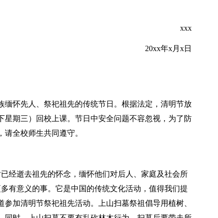
xxx
20xx年x月x日
族缅怀先人、祭祀祖先的传统节日。根据法定，清明节放
日（下星期三）回校上课。节日中安全问题不容忽视，为了防
，请全校师生共同遵守。
对已经逝去祖先的怀念，缅怀他们对后人、家庭及社会所
更多有意义的事。它是中国的传统文化活动，值得我们提
道参加清明节祭祀祖先活动。上山扫墓祭祖倡导用植树、
。同时，上山扫墓不要有乱砍林木行为，扫墓后要带走所