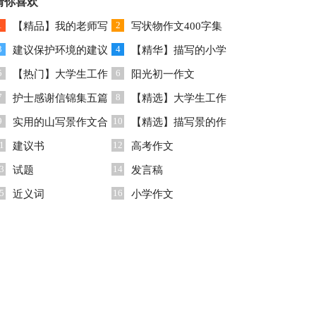
篇
猜你喜欢
1
2
【精品】我的老师写
写状物作文400字集
3
4
人作文合集六篇
建议保护环境的建议
合10篇
【精华】描写的小学
5
6
书模板集锦五篇
【热门】大学生工作
生作文300字四篇
阳光初一作文
7
8
实习报告4篇
护士感谢信锦集五篇
【精选】大学生工作
9
10
实用的山写景作文合
实习报告4篇
【精选】描写景的作
1
12
集5篇
建议书
文600字三篇
高考作文
3
14
试题
发言稿
5
16
近义词
小学作文