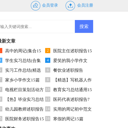
会员登录
会员注册
最新文章
1
2
高中的周记(集合15
医院主任述职报告15
3
4
)
学生实习总结(合集
篇
爱笑的我小学作文
5
6
5篇)
实习工作总结(精选
餐饮业述职报告
7
8
5篇)
家乡小学作文15篇
【精选】写机器人作
9
10
电视栏目策划活动方
文三篇
教育实习总结通用15
1
12
案
【热】毕业实习总结
篇
医药代表述职报告7
3
14
幼儿园教师述职报告
篇
实用的周记初中范文
5
16
集锦15篇
医院财务述职报告15
集合6篇
寒假的周记15篇