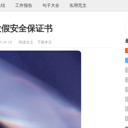
总结
工作报告
句子大全
实用范文
放假安全保证书
:20:19
阅读全文
下载本文
篇
1
1
1
1
1