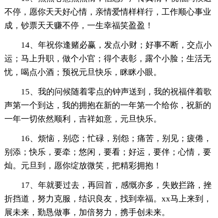
不停，愿你天天好心情，亲情爱情样样行，工作顺心事业
成，钞票天天赚不停，一生幸福笑盈盈！
14、年祝你逢赌必赢，发点小财；好事不断，交点小
运；马上升职，做个小官；得个表彰，露个小脸；生活无
忧，喝点小酒；预祝元旦快乐，眯眯小眼。
15、我的问候随着零点的钟声送到，我的祝福伴着歌
声第一个到达，我的拥抱在新的一年第一个给你，祝新的
一年一切依然顺利，吉祥如意，元旦快乐。
16、烦恼，别恋；忙碌，别怨；痛苦，别见；疲倦，
别添；快乐，要牵；悠闲，要看；好运，要伴；心情，要
灿。元旦到，愿你绽放微笑，把精彩拥抱！
17、年就要过去，再回首，感慨亦多，失败拦路，挫
折挡道，努力克服，结识良友，找到幸福。xx马上来到，
展未来，勤恳做事，加倍努力，携手创未来。