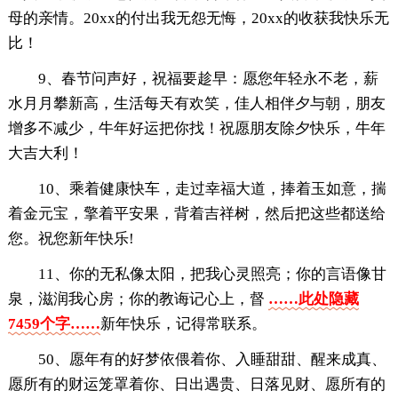
母的亲情。20xx的付出我无怨无悔，20xx的收获我快乐无
比！
9、春节问声好，祝福要趁早：愿您年轻永不老，薪
水月月攀新高，生活每天有欢笑，佳人相伴夕与朝，朋友
增多不减少，牛年好运把你找！祝愿朋友除夕快乐，牛年
大吉大利！
10、乘着健康快车，走过幸福大道，捧着玉如意，揣
着金元宝，擎着平安果，背着吉祥树，然后把这些都送给
您。祝您新年快乐!
11、你的无私像太阳，把我心灵照亮；你的言语像甘
泉，滋润我心房；你的教诲记心上，督
……此处隐藏
7459个字……
新年快乐，记得常联系。
50、愿年有的好梦依偎着你、入睡甜甜、醒来成真、
愿所有的财运笼罩着你、日出遇贵、日落见财、愿所有的