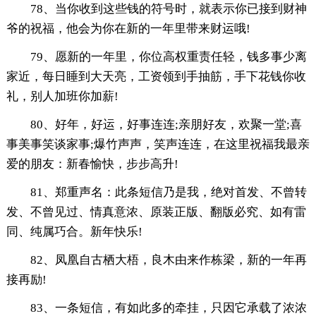
78、当你收到这些钱的符号时，就表示你已接到财神
爷的祝福，他会为你在新的一年里带来财运哦!
79、愿新的一年里，你位高权重责任轻，钱多事少离
家近，每日睡到大天亮，工资领到手抽筋，手下花钱你收
礼，别人加班你加薪!
80、好年，好运，好事连连;亲朋好友，欢聚一堂;喜
事美事笑谈家事;爆竹声声，笑声连连，在这里祝福我最亲
爱的朋友：新春愉快，步步高升!
81、郑重声名：此条短信乃是我，绝对首发、不曾转
发、不曾见过、情真意浓、原装正版、翻版必究、如有雷
同、纯属巧合。新年快乐!
82、凤凰自古栖大梧，良木由来作栋梁，新的一年再
接再励!
83、一条短信，有如此多的牵挂，只因它承载了浓浓