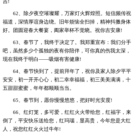
吉!
62、除夕夜空璀璨耀，万家灯火辉煌照。短信频传祝
福道，深情厚谊身边绕。旧年烦恼全扫掉，精神抖擞身体
好。团圆迎春大餐宴，阖家举杯不觉晓。祝你吉安康!
63、春节了，我终于决定了。我郑重宣布：我们分手
吧，虽然多少个孤独的夜有你陪伴，可你真的伤我太深，
现在我终于明白——吸烟有害健康!
64、春节快到了，提前拜年了，祝你及家人除夕平平
安安，初一开开心心，初二幸幸福福，初三美美满满，十
五甜甜蜜蜜，年年都顺顺当当。
65、春节到，愿你慢慢悠悠，把好时光安度!
66、红灯笼，多可爱，红红火火带给您，红福字，来
倒了，平安快乐送给您，红玛瑙，显高贵，今年您是大红
人，祝您红红火火过牛年!