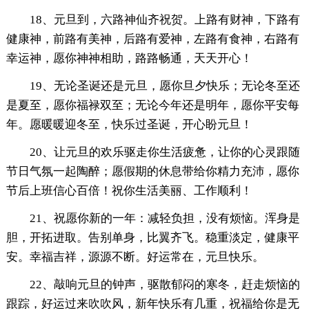
18、元旦到，六路神仙齐祝贺。上路有财神，下路有
健康神，前路有美神，后路有爱神，左路有食神，右路有
幸运神，愿你神神相助，路路畅通，天天开心！
19、无论圣诞还是元旦，愿你旦夕快乐；无论冬至还
是夏至，愿你福禄双至；无论今年还是明年，愿你平安每
年。愿暖暖迎冬至，快乐过圣诞，开心盼元旦！
20、让元旦的欢乐驱走你生活疲惫，让你的心灵跟随
节日气氛一起陶醉；愿假期的休息带给你精力充沛，愿你
节后上班信心百倍！祝你生活美丽、工作顺利！
21、祝愿你新的一年：减轻负担，没有烦恼。浑身是
胆，开拓进取。告别单身，比翼齐飞。稳重淡定，健康平
安。幸福吉祥，源源不断。好运常在，元旦快乐。
22、敲响元旦的钟声，驱散郁闷的寒冬，赶走烦恼的
跟踪，好运过来吹吹风，新年快乐有几重，祝福给你是无