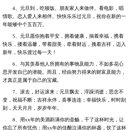
4、元旦到，吃顿饭。朋友家人来做伴。看电影，唱
情歌。恋人爱人来相伴。快快乐乐过元旦，祝你在新的一
年能够中个五百万。
5、元旦愿你抱着平安，拥着健康，揣着幸福，携着
快乐，搂着温馨，带着甜美，牵着财运，拽着吉祥，迈入
新年，快乐渡过每一天！
6、与其羡慕他人所拥有的事物及能力，不如多花心
思开发自已的潜能。而且，经由努力得来的财富及能力，
才真正是属于自己的宝藏。
7、滚去，好运滚来；元旦飘去，浮躁消逝；思念不
变，祝福不断；吉祥永伴，喜事连连；幸福快乐，时时刻
刻，天天月月，岁岁年年。
8、用xx年的美酒斟满你的壶觞，干了这杯时光，让
你忘了所有忧伤；用xx年的佳酿注满你的杯盏，饮了这杯