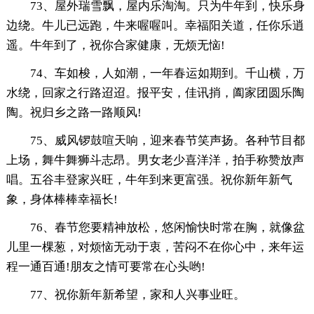
73、屋外瑞雪飘，屋内乐淘淘。只为牛年到，快乐身
边绕。牛儿已远跑，牛来喔喔叫。幸福阳关道，任你乐逍
遥。牛年到了，祝你合家健康，无烦无恼!
74、车如梭，人如潮，一年春运如期到。千山横，万
水绕，回家之行路迢迢。报平安，佳讯捎，阖家团圆乐陶
陶。祝归乡之路一路顺风!
75、威风锣鼓喧天响，迎来春节笑声扬。各种节目都
上场，舞牛舞狮斗志昂。男女老少喜洋洋，拍手称赞放声
唱。五谷丰登家兴旺，牛年到来更富强。祝你新年新气
象，身体棒棒幸福长!
76、春节您要精神放松，悠闲愉快时常在胸，就像盆
儿里一棵葱，对烦恼无动于衷，苦闷不在你心中，来年运
程一通百通!朋友之情可要常在心头哟!
77、祝你新年新希望，家和人兴事业旺。