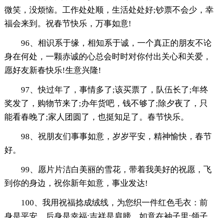
微笑，没烦恼。工作处处顺，生活处处好;钞票不会少，幸
福会来到。祝春节快乐，万事如意!
96、相识系于缘，相知系于诚，一个真正的朋友不论
身在何处，一颗赤诚的心总会时时对你付出关心和关爱，
愿好友新春快乐!生意兴隆!
97、快过年了，事情多了;该买票了，队伍长了;年终
奖发了，购物节来了;办年货吧，钱不够了;除夕夜了，只
能看春晚了;家人团圆了，也挺知足了。春节快乐。
98、祝朋友们事事如意，岁岁平安，精神愉快，春节
好。
99、愿片片洁白美丽的雪花，带着我美好的祝愿，飞
到你的身边，祝你新年如意，事业发达!
100、我用祝福捻成绒线，为您织一件红色毛衣：前
身是平安，后身是幸福;吉祥是肩膀，如意在袖子里;领子