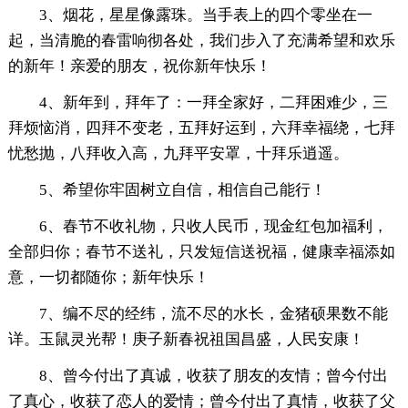
3、烟花，星星像露珠。当手表上的四个零坐在一
起，当清脆的春雷响彻各处，我们步入了充满希望和欢乐
的新年！亲爱的朋友，祝你新年快乐！
4、新年到，拜年了：一拜全家好，二拜困难少，三
拜烦恼消，四拜不变老，五拜好运到，六拜幸福绕，七拜
忧愁抛，八拜收入高，九拜平安罩，十拜乐逍遥。
5、希望你牢固树立自信，相信自己能行！
6、春节不收礼物，只收人民币，现金红包加福利，
全部归你；春节不送礼，只发短信送祝福，健康幸福添如
意，一切都随你；新年快乐！
7、编不尽的经纬，流不尽的水长，金猪硕果数不能
详。玉鼠灵光帮！庚子新春祝祖国昌盛，人民安康！
8、曾今付出了真诚，收获了朋友的友情；曾今付出
了真心，收获了恋人的爱情；曾今付出了真情，收获了父