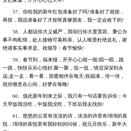
安把家返，开开心心过大年!
57、你给我的新年红包准备好了吗?准备好了就按，
再按，我说准备好了才按呀真够朋友，我一定会收下的!
58、人都说你大义威严，我却曰你大度宽容。秉公办
事不徇私情，处人接物可蔼和亲。认人唯贤杜绝送礼，谢
绝请客实事求是。祝领导：春节愉快!
59、春节到，福来报，开开心心闹一闹;唱一唱，跳
一跳，快快乐乐心情好;聚一聚，侃一侃，情谊深深到永
远;走一走，看一看，甜蜜相伴在每天;祝福满，传一传，
祝你惬意在心间，好梦在每晚!
60、值此新年到来之际，我只有一句话要告诉你：今
天早饭我没吃，中饭我没吃，下班后我去找你!
61、悠悠的云里有淡淡的诗，淡淡的诗里有绵绵的喜
悦，绵绵的喜悦里有我轻轻的问候，祝元旦快乐，新年大