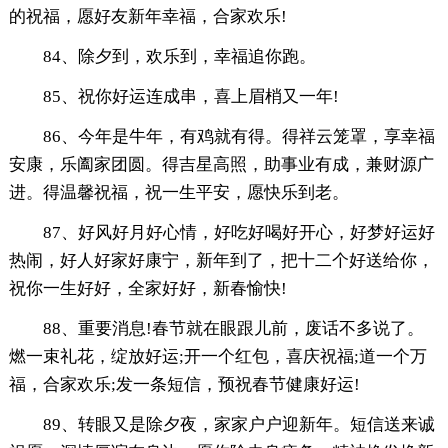
的祝福，愿好友新年幸福，合家欢乐!
84、除夕到，欢乐到，幸福追你跑。
85、祝你好运连成串，喜上眉梢又一年!
86、今年是牛年，有鸡就有得。得祥云笼罩，享幸福
安康，乐阖家团圆。得吉星高照，助事业有成，兼财源广
进。得温馨祝福，祝一生平安，愿快乐到老。
87、好风好月好心情，好吃好喝好开心，好梦好运好
热闹，好人好家好康宁，新年到了，把十二个好送给你，
祝你一生好好，全家好好，新春愉快!
88、重要消息!春节就在眼跟儿前，废话不多说了。
燃一束礼花，绽放好运;开一个红包，喜庆祝福;道一个万
福，合家欢乐;发一条短信，预祝春节健康好运!
89、转眼又是除夕夜，家家户户迎新年。短信送来诚