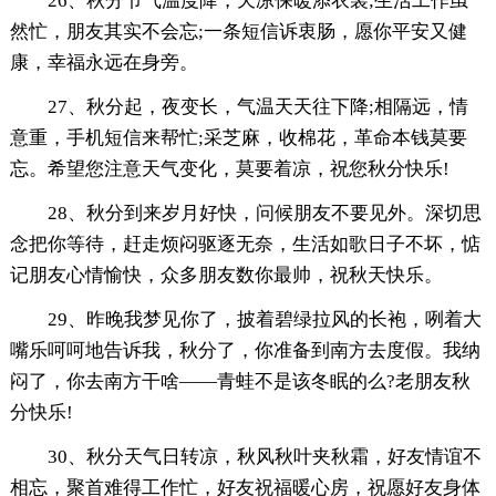
26、秋分节气温度降，天凉保暖添衣裳;生活工作虽
然忙，朋友其实不会忘;一条短信诉衷肠，愿你平安又健
康，幸福永远在身旁。
27、秋分起，夜变长，气温天天往下降;相隔远，情
意重，手机短信来帮忙;采芝麻，收棉花，革命本钱莫要
忘。希望您注意天气变化，莫要着凉，祝您秋分快乐!
28、秋分到来岁月好快，问候朋友不要见外。深切思
念把你等待，赶走烦闷驱逐无奈，生活如歌日子不坏，惦
记朋友心情愉快，众多朋友数你最帅，祝秋天快乐。
29、昨晚我梦见你了，披着碧绿拉风的长袍，咧着大
嘴乐呵呵地告诉我，秋分了，你准备到南方去度假。我纳
闷了，你去南方干啥——青蛙不是该冬眠的么?老朋友秋
分快乐!
30、秋分天气日转凉，秋风秋叶夹秋霜，好友情谊不
相忘，聚首难得工作忙，好友祝福暖心房，祝愿好友身体