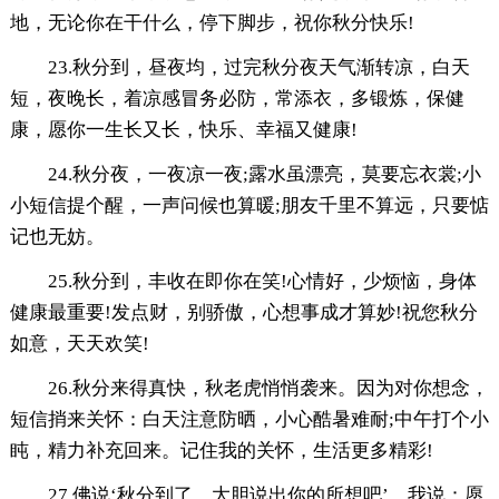
地，无论你在干什么，停下脚步，祝你秋分快乐!
23.秋分到，昼夜均，过完秋分夜天气渐转凉，白天
短，夜晚长，着凉感冒务必防，常添衣，多锻炼，保健
康，愿你一生长又长，快乐、幸福又健康!
24.秋分夜，一夜凉一夜;露水虽漂亮，莫要忘衣裳;小
小短信提个醒，一声问候也算暖;朋友千里不算远，只要惦
记也无妨。
25.秋分到，丰收在即你在笑!心情好，少烦恼，身体
健康最重要!发点财，别骄傲，心想事成才算妙!祝您秋分
如意，天天欢笑!
26.秋分来得真快，秋老虎悄悄袭来。因为对你想念，
短信捎来关怀：白天注意防晒，小心酷暑难耐;中午打个小
盹，精力补充回来。记住我的关怀，生活更多精彩!
27.佛说‘秋分到了，大胆说出你的所想吧’。我说：愿