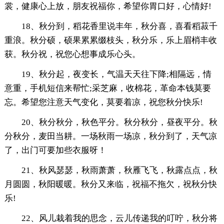
裳，健康心上放，朋友祝福你，希望你胃口好，心情好!
18、秋分到，稻花香里说丰年，秋分喜，喜看稻菽千
重浪。秋分硕，硕果累累缀枝头，秋分乐，乐上眉梢丰收
获。秋分祝，祝您心想事成乐心头。
19、秋分起，夜变长，气温天天往下降;相隔远，情
意重，手机短信来帮忙;采芝麻，收棉花，革命本钱莫要
忘。希望您注意天气变化，莫要着凉，祝您秋分快乐!
20、秋分秋分，秋色平分。秋分秋分，昼夜平分。秋
分秋分，麦田当耕。一场秋雨一场凉，秋分到了，天气凉
了，出门可要加些衣服呀！
21、秋风瑟瑟，秋雨萧萧，秋雁飞飞，秋露点点，秋
月圆圆，秋阳暖暖。秋分又来临，祝福不拖欠，祝秋分快
乐!
22、风儿栽着我的思念，云儿传递我的叮咛，秋分将