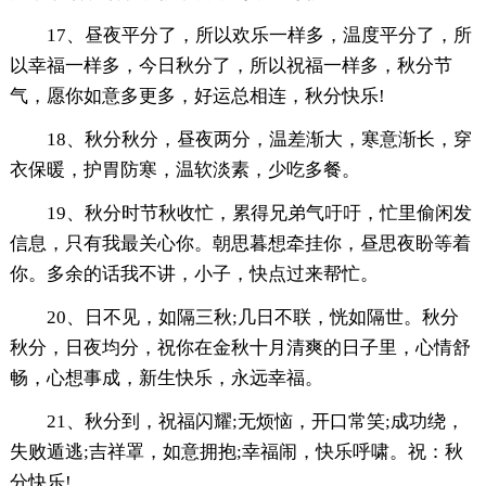
17、昼夜平分了，所以欢乐一样多，温度平分了，所
以幸福一样多，今日秋分了，所以祝福一样多，秋分节
气，愿你如意多更多，好运总相连，秋分快乐!
18、秋分秋分，昼夜两分，温差渐大，寒意渐长，穿
衣保暖，护胃防寒，温软淡素，少吃多餐。
19、秋分时节秋收忙，累得兄弟气吁吁，忙里偷闲发
信息，只有我最关心你。朝思暮想牵挂你，昼思夜盼等着
你。多余的话我不讲，小子，快点过来帮忙。
20、日不见，如隔三秋;几日不联，恍如隔世。秋分
秋分，日夜均分，祝你在金秋十月清爽的日子里，心情舒
畅，心想事成，新生快乐，永远幸福。
21、秋分到，祝福闪耀;无烦恼，开口常笑;成功绕，
失败遁逃;吉祥罩，如意拥抱;幸福闹，快乐呼啸。祝：秋
分快乐!