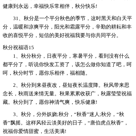
健康到永远，幸福快乐常相伴，秋分快乐!
31、秋分是一个平分秋色的季节，这时黑天和白天平
分，温暖和凉爽平分，阳光和霜露平分，辛勤的耕耘和丰
收的喜悦平分，短信的美好祝福我要与你共同平分。
秋分祝福语15
1、秋分秋分，日夜平分，寒暑平分，看到没有什么
都平分了，听说你快发工资了，该怎么做你知道了吧，呵
呵，秋分时节，愿你乐相伴，福相随。
2、秋分到来昼夜改，昼短夜长温度降。秋风带来思
念长，秋雨送来情无量。秋果累累收获广，秋露莹莹祝福
藏。秋分到了，愿你神清气爽，快乐健康!
3、秋分，分外妖娆;秋分，“秋香”迷人;秋分，“秋
香”飘摇。这样风轻云淡美好的日子，“唐伯虎点秋香”，
祝福你爱情甜蜜，生活美满!