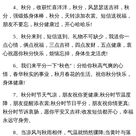
4、秋分，收获忙喜洋洋，秋分，风瑟瑟送吉祥，秋
分，强锻炼身体棒，秋分，天转凉加衣裳。短信送祝福，
朋友不要忘，秋分健康过，开心哈哈乐!
5、秋分来到，短信送到。礼物不可缺少，我送你一
点心情，俩点祝福，三点吉祥，四点发财，五点健康，衷
心祝愿你秋分快乐，烦恼忘掉，身体生龙活虎!
6、我们来平分一下"秋色"：分给你秋高气爽的心
情，春华秋实的事业，秋月春花的生活。祝你秋分快乐，
身体健康!
7、秋分时节天气凉，朋友祝你更健康;秋分时节温度
降，朋友提醒添衣裳;秋分时节日平分，朋友祝你情更真;
秋分时节诉衷肠，愿你平安又吉祥;收发短信都开心，幸福
永远守身旁。
8、当凉风与秋雨相伴，气温就悄然骤降;当黄叶与落