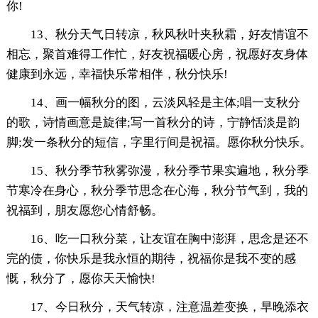
你!
13、秋分天气日转凉，秋风秋叶夹秋霜，好友情谊不
相忘，聚首难得工作忙，好友祝福暖心房，祝愿好友身体
健康到永远，幸福快乐常相伴，秋分快乐!
14、画一幅秋分的图，云淡风轻是主体;唱一支秋分
的歌，诗情画意是旋律;写一首秋分的诗，宁静恬淡是韵
脚;发一条秋分的短信，字里行间是祝福。愿你秋分快乐。
15、秋分季节秋雾弥漫，秋分季节果实遍地，秋分季
节寒冷在身心，秋分季节思念在心海，秋分节气到，我的
祝福到，朋友愿您心情舒畅。
16、吃一口秋分菜，让友谊在胸中澎湃，思念是还不
完的债，你快乐是我永恒的期待，祝福你是我不变的感
慨，秋分了，愿你天天愉快!
17、今日秋分，天气转凉，注意温差变换，早晚添衣