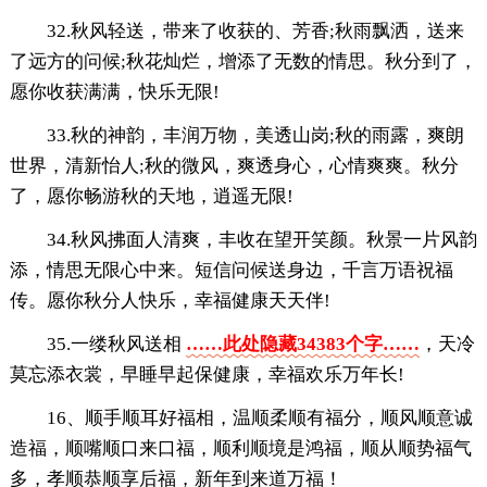
32.秋风轻送，带来了收获的、芳香;秋雨飘洒，送来
了远方的问候;秋花灿烂，增添了无数的情思。秋分到了，
愿你收获满满，快乐无限!
33.秋的神韵，丰润万物，美透山岗;秋的雨露，爽朗
世界，清新怡人;秋的微风，爽透身心，心情爽爽。秋分
了，愿你畅游秋的天地，逍遥无限!
34.秋风拂面人清爽，丰收在望开笑颜。秋景一片风韵
添，情思无限心中来。短信问候送身边，千言万语祝福
传。愿你秋分人快乐，幸福健康天天伴!
35.一缕秋风送相
……此处隐藏34383个字……
，天冷
莫忘添衣裳，早睡早起保健康，幸福欢乐万年长!
16、顺手顺耳好福相，温顺柔顺有福分，顺风顺意诚
造福，顺嘴顺口来口福，顺利顺境是鸿福，顺从顺势福气
多，孝顺恭顺享后福，新年到来道万福！