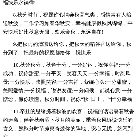
福快乐永徜徉!
8.秋分时节，祝愿你心情会秋高气爽，感情常有人暗
送秋波，工作学习如春华秋实，幸福健康似秋风绵绵，平
安快乐好比秋意无限，欢乐金秋，永远自在!
9.把秋雨的清凉送给你，把秋天的稻谷香送给你，秋
分到了，把最好的祝愿都给你，祝快乐!
10.秋分秋分，秋色十分，一分好运，祝你幸福;一分
成功，祝你甜蜜;一分平安，笑容天天;一分幸福，时刻风
景;一分快乐，映照笑容;一分吉祥，萦绕心头;一分甜蜜，
关照爱情;一分祝福，说说友谊;一分问候，都说心意;一分
惦念，愿你读懂。秋分时间，祝你“秋”日里，“十”分幸福!
11.牵挂的思绪携着秋波的欢喜，祝福的话语裹着秋香
的迷离，伴着秋雨洒下秋月的美丽，乘着秋风诉说快乐的
含义，愿秋分时节凉爽奇袭你的阵地，安心无忧，悠闲到