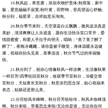
19.秋风起，寒意袭，添加衣物护贵体;秋雨落，家中
躲，爱意融融不寂寞;秋叶黄，田野绚，登高望远心舒畅;
秋分到，福星罩，吉祥如意乐淘淘。
20.秋分季节来到，天空湛蓝白云飘飘，微风送凉真是
美妙，清清爽爽让人乐逍遥，愿你生活快乐笑口常开，爱
情甜蜜蜜，和爱人手拉手向明天，唱响：“美了美了醉了
醉了”，夜晚冷飕飕，请你盖被子睡觉，身体温暖永远健
康，祝福你抬头见喜，喜事连连，秋分节气过的幸福愉
快。
21.秋分到了，祝你心情像秋风一样凉爽，生活像秋果
一样芬芳!四季轮回至秋分，收获季节至秋分，冷暖交替
至秋分，天短夜长至秋分，秋意浓烈思念深，贴心祝福来
表态，姑娘还是那么美。
22.分芬纷风丰峰蜂。秋分芬芳纷纷传，秋风丰收峰顶
蜂。秋分来啦，带着思念来啦!无论你是谁，无论你在何