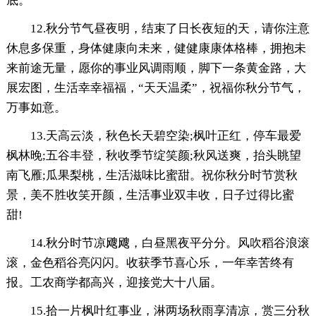
底。
12.秋分节气昼夜明，结束了日长夜短的天，请你注意
休息多保重，身体健康向未来，健健康康体格棒，拥抱未
来前途无量，愿你的事业风调雨顺，脚下一条黄金路，大
展宏图，生活幸幸福福，“天天温柔”，祝福你秋分节气，
万事如意。
13.天高云淡，秋色长天碧空染;枫叶正红，停车最爱
枫林晚;五谷丰登，秋收季节绽笑颜;秋风送爽，抬头眺望
南飞雁;瓜果梨桃，生活滋味比蜜甜。祝你秋分时节赏秋
景，美不胜收笑开颜，生活事业双丰收，日子过得比蜜
甜!
14.秋分时节凉飕飕，白昼黑夜平分分。风吹稻谷浪滚
滚，金色稻谷亮闪闪。收获季节喜心乐，一年幸苦终有
报。工农商学都高兴，迎接党大十八届。
15.拾一片枫叶红事业，淋两场秋雨享清凉，赏三分秋