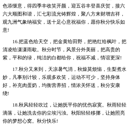
色添惬意，得四季丰收笑开颜，迎五谷丰登喜庆贺，接六
六大顺图和谐，汇七彩流光铸辉煌，聚八方来财增吉祥，
观九洲气象纳福安，送十足心意祝福你，愿你秋分快乐如
意!
16.把蓝色给天空，把金黄给田野，把艳红给枫叶，把
清凌给潇潇雨歇。秋分时节，风景分外美丽，把高贵的
紫，平和的绿，纯洁的白都给你，祝福不减，情谊更深!
17.秋分又来到，天凉暑气消，秋燥莫烦恼，生梨煮水
妙，凡事别计较，乐观多欢笑，运动不可少，坚持身体
好，补充肉蛋奶，均衡营养招，情浓关怀送，秋分安康
绕!
18.秋风轻轻吹过，让她抚平你的忧伤寂寞。秋雨轻轻
滴落，让她洗去你的尘埃污浊。秋阳轻轻移挪，让她照亮
你的梦想心窝。秋分快乐!