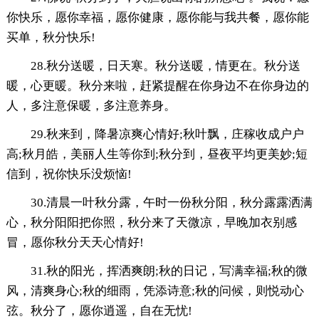
你快乐，愿你幸福，愿你健康，愿你能与我共餐，愿你能
买单，秋分快乐!
28.秋分送暖，日天寒。秋分送暖，情更在。秋分送
暖，心更暖。秋分来啦，赶紧提醒在你身边不在你身边的
人，多注意保暖，多注意养身。
29.秋来到，降暑凉爽心情好;秋叶飘，庄稼收成户户
高;秋月皓，美丽人生等你到;秋分到，昼夜平均更美妙;短
信到，祝你快乐没烦恼!
30.清晨一叶秋分露，午时一份秋分阳，秋分露露洒满
心，秋分阳阳把你照，秋分来了天微凉，早晚加衣别感
冒，愿你秋分天天心情好!
31.秋的阳光，挥洒爽朗;秋的日记，写满幸福;秋的微
风，清爽身心;秋的细雨，凭添诗意;秋的问候，则悦动心
弦。秋分了，愿你逍遥，自在无忧!