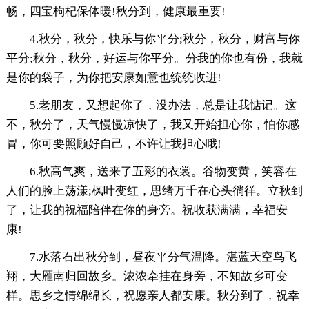
畅，四宝枸杞保体暖!秋分到，健康最重要!
4.秋分，秋分，快乐与你平分;秋分，秋分，财富与你
平分;秋分，秋分，好运与你平分。分我的你也有份，我就
是你的袋子，为你把安康如意也统统收进!
5.老朋友，又想起你了，没办法，总是让我惦记。这
不，秋分了，天气慢慢凉快了，我又开始担心你，怕你感
冒，你可要照顾好自己，不许让我担心哦!
6.秋高气爽，送来了五彩的衣裳。谷物变黄，笑容在
人们的脸上荡漾;枫叶变红，思绪万千在心头徜徉。立秋到
了，让我的祝福陪伴在你的身旁。祝收获满满，幸福安
康!
7.水落石出秋分到，昼夜平分气温降。湛蓝天空鸟飞
翔，大雁南归回故乡。浓浓牵挂在身旁，不知故乡可变
样。思乡之情绵绵长，祝愿亲人都安康。秋分到了，祝幸