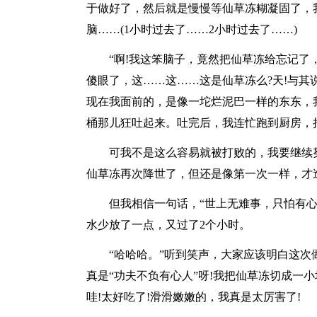
于做好了，然后就是慢慢等仙草冻糊凝固了，
脑……(1小时过去了……2小时过去了……)
“啊!我这笨脑子，竟然把仙草冻给忘记了
傻眼了，这……这……这是仙草冻么?天!与其
现在我面前的，是像一坨烂泥巴一样的东东，
桶那儿狂吐起来。吐完后，我连忙跑到厨房，
可我不是这么容易就被打败的，我要继续
仙草冻再次降世了，但还是像第一次一样，才
但我相信一句话，“世上无难事，只怕有
水少放了一点，又过了2个小时。
“哈哈哈。”听到笑声，大家应该明白这次
真是“功夫不负有心人”呀!我把仙草冻切成一
哇!太好吃了!滑滑嫩嫩的，我真是太厉害了!