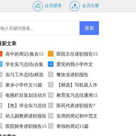
会员登录
会员注册
最新文章
1
2
高中的周记(集合15
医院主任述职报告15
3
4
)
学生实习总结(合集
篇
爱笑的我小学作文
5
6
5篇)
实习工作总结(精选
餐饮业述职报告
7
8
5篇)
家乡小学作文15篇
【精选】写机器人作
9
10
电视栏目策划活动方
文三篇
教育实习总结通用15
1
12
案
【热】毕业实习总结
篇
医药代表述职报告7
3
14
幼儿园教师述职报告
篇
实用的周记初中范文
5
16
集锦15篇
医院财务述职报告15
集合6篇
寒假的周记15篇