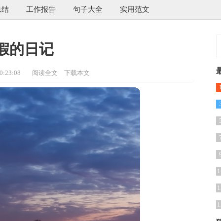
总结
工作报告
句子大全
实用范文
假的日记
:23:08
阅读全文
下载本文
篇
1
1
1
1
1