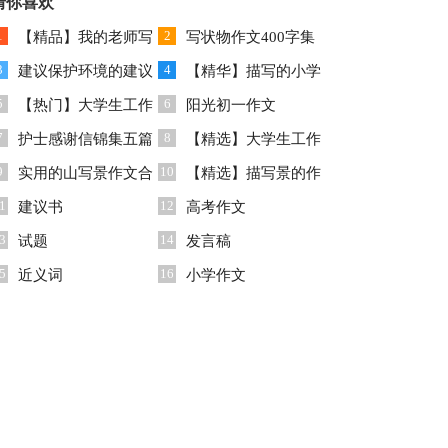
篇
猜你喜欢
1
2
【精品】我的老师写
写状物作文400字集
3
4
人作文合集六篇
建议保护环境的建议
合10篇
【精华】描写的小学
5
6
书模板集锦五篇
【热门】大学生工作
生作文300字四篇
阳光初一作文
7
8
实习报告4篇
护士感谢信锦集五篇
【精选】大学生工作
9
10
实用的山写景作文合
实习报告4篇
【精选】描写景的作
1
12
集5篇
建议书
文600字三篇
高考作文
3
14
试题
发言稿
5
16
近义词
小学作文