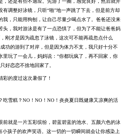
是，还是有些不適应。先游了一圈，感觉良好，然后就开
没有调整好泳镜，只听“啪”地一声跳了下去，但是前方却
的我，只能用狗刨，让自己尽量少喝点水了。爸爸还没来
苦头，我对游泳是有了一点恐惧了，但为了不能让爸爸妈
啊，刚才是因为疏忽了泳镜，这次可不能再疏忽点什么
是成功的游到了对岸，但是因为体力不支，我只好十分不
水里玩了一会儿，妈妈说：“你都玩疯了，再不回家，你
我只好恋恋不捨地回家了。
精彩的度过这次暑假了！
吃雪糕？NO！NO！NO！炎炎夏日既健康又凉爽的活
眼前就是一片五彩缤纷，碧蓝碧蓝的池水、五颜六色的泳
还有小孩子的欢声笑语。这一切的一切瞬间就会让你感染上