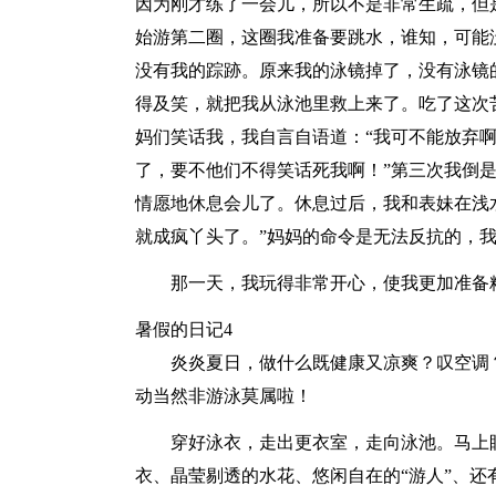
因为刚才练了一会儿，所以不是非常生疏，但
始游第二圈，这圈我准备要跳水，谁知，可能
没有我的踪跡。原来我的泳镜掉了，没有泳镜
得及笑，就把我从泳池里救上来了。吃了这次
妈们笑话我，我自言自语道：“我可不能放弃
了，要不他们不得笑话死我啊！”第三次我倒
情愿地休息会儿了。休息过后，我和表妹在浅
就成疯丫头了。”妈妈的命令是无法反抗的，
那一天，我玩得非常开心，使我更加准备
暑假的日记4
炎炎夏日，做什么既健康又凉爽？叹空调？
动当然非游泳莫属啦！
穿好泳衣，走出更衣室，走向泳池。马上
衣、晶莹剔透的水花、悠闲自在的“游人”、