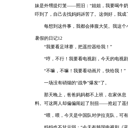
妹是外甥提灯笼——照旧：“姐姐，我要喝牛奶
吓到了，自己去找妈妈诉苦了。这倒好，我成
每想到这件事，我都会捧腹大笑。我这个
暑假的日记12
“我要看足球赛，把遥控器给我！”
“哼，不行！我要看电视剧，今天的电视剧
“不嘛，不嘛！我要看动画片，快给我！”
一场没有硝烟的“战争”爆发“了。
那天晚上，爸爸妈妈都不上班，在家休息
料。可这两人却偏偏闹起了别扭——抢起了遥
“喂，喂，今天是中国队对伊拉克队，可
妈妈也不甘示弱：“今天有韩国电视剧《蓝