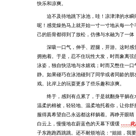
快乐和凉爽。
迫不及待地跳下泳池，哇！凉津津的水瞬
呢！感觉燥热马上就开始一寸一寸地从每一个
己的筋骨都得到了放松，仿佛与水融为了一体
深吸一口气，伸手、蹬腿，开游。这时感
拥抱着。于是，忍不住玩性大发，时而象离弦
泳姿，独自快活地与水嬉戏；时而又憋住一口
静。如果碰巧在泳池碰到了同学或者同龄的朋
戏。比岸上的玩耍更多了些乐趣和凉爽。
终于，感到有点累了，于是就翻身平躺在
温柔的棉被，轻轻地、温柔地托着你，让你舒
服得真希望自己永远都这样躺着。再睁开眼睛
白云上，慢慢地在蔚蓝色的天幕下缓缓
……此
子东跑跑西跳跳。还不耐烦地说：“姐姐，我要