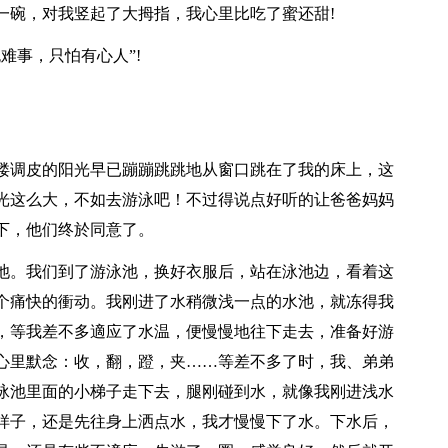
一碗，对我竖起了大拇指，我心里比吃了蜜还甜!
难事，只怕有心人”!
缕调皮的阳光早已蹦蹦跳跳地从窗口跳在了我的床上，这
光这么大，不如去游泳吧！不过得说点好听的让爸爸妈妈
下，他们终於同意了。
池。我们到了游泳池，换好衣服后，站在泳池边，看着这
个痛快的衝动。我刚进了水稍微浅一点的水池，就冻得我
，等我差不多適应了水温，便慢慢地往下走去，准备好游
心里默念：收，翻，蹬，夹……等差不多了时，我、弟弟
泳池里面的小梯子走下去，腿刚碰到水，就像我刚进浅水
样子，还是先往身上洒点水，我才慢慢下了水。下水后，