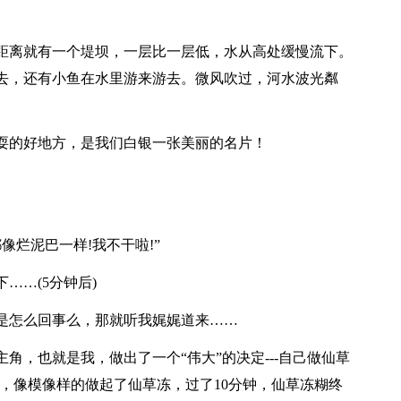
距离就有一个堤坝，一层比一层低，水从高处缓慢流下。
去，还有小鱼在水里游来游去。微风吹过，河水波光粼
耍的好地方，是我们白银一张美丽的名片！
像烂泥巴一样!我不干啦!”
……(5分钟后)
是怎么回事么，那就听我娓娓道来……
角，也就是我，做出了一个“伟大”的决定---自己做仙草
，像模像样的做起了仙草冻，过了10分钟，仙草冻糊终