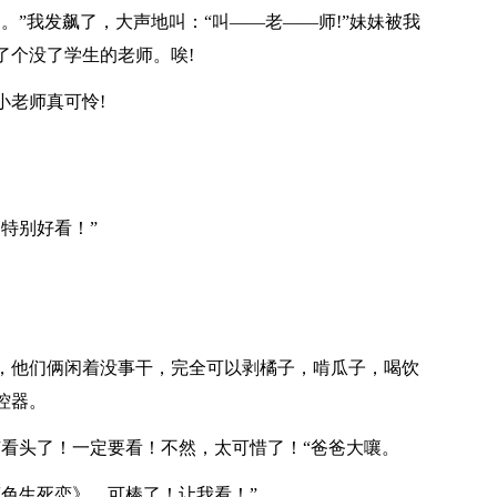
。”我发飙了，大声地叫：“叫——老——师!”妹妹被我
了个没了学生的老师。唉!
小老师真可怜!
特别好看！”
，他们俩闲着没事干，完全可以剥橘子，啃瓜子，喝饮
控器。
有看头了！一定要看！不然，太可惜了！“爸爸大嚷。
色生死恋》，可棒了！让我看！”