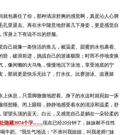
间就包裹住了你，那种清凉舒爽的感觉啊，真是沁人心脾
毛孔里退去。再在水中随意地舒展几下身姿，更是感觉自
，浑身上下有说不出的舒服。
觉自己就像一条快活的鱼儿，被温柔、甜蜜的水包裹着、
的箭，破浪前进，挑战自己的游速极限；时而不停地变换
气，像闲懒的大乌龟，慢慢地沉下泳池，享受池底的宁
友，那就更是快乐无比了，打水仗、比赛游泳、追逐嬉
水上休息，只需脚微微地蹬着。身下的水这时就宛如一床
服得想睡。闭上眼睛，静静地感受着水的清凉和温柔，舒
，望望头顶的蓝天、白云，又感觉自己是躺在一朵轻柔的
处隐藏3974个字……
现在已经20分钟了，妹妹耐不住性
喝牛奶。”我生气地说：“不准叫我姐姐，叫我老师!”妹